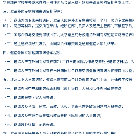
华参加在学校举办或承办的一般性国际会议人员）短期来访事项的审批备案工作。
三、邀请外国专家短期来访审批程序：
（一）邀请外国专家来校访问，邀请人应在外国专家来校前一个月，顺访专家来校
印件、简历等材料，提交所在部门，经所在部门负责人及经费主管部门审核签字后
（二）国际合作与交流处审核《东北大学秦皇岛分校邀请外国专家短期来访申请表
（三）经主管校领导批准后，由国际合作与交流处通知邀请人审批结果。
四、邀请外国专家短期来访备案程序：
（一）邀请人应在外国专家来校前7个工作日向国际合作与交流处报送来访日程、
（二）邀请人应在外国专家来校当日向国际合作与交流处报送来访人护照首页和签
五、涉及以下人员来访的，邀请人需提前两个月办理来访审批手续，并通过学校报
（一）邀请外国中央和地方现职副省（部）级以上人员和卸任外国政要来访;
（二）邀请未建交国家人员来访；
（三）邀请涉及台湾、民族、宗教、人权、意识形态等敏感问题的人员来访；
（四）邀请涉及有复杂背景或邪教背景的国际组织的人员来访；
（五）邀请境外媒体、记者采访。
六、邀请港澳台等境外人员和已取得外国绿卡的华人参照本暂行规定执行。