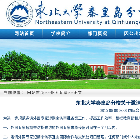
网站首页
学校简介
部门概况
因公出
当前位置：
网站首页
>>
外国专家
>>
正文
东北大学秦皇岛分校关于邀
2015-06-08 08:00
国际合
为进一步规范邀请外国专家短期来访审批备案工作，提高工作效率，根据教育部和
一、外国专家短期来访指来访的外国专家来华停留时间在三个月以内。
二、邀请外国专家短期来访事宜由国际合作与交流处归口管理，任何部门或个人未