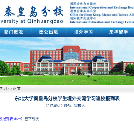
部门概况
因公出境
境外学习
来华留学
学习
>>
正文
东北大学秦皇岛分校学生境外交流学习返校报到表
2017-09-12 15:54
审核人：
到表.docx
】
已下载
次